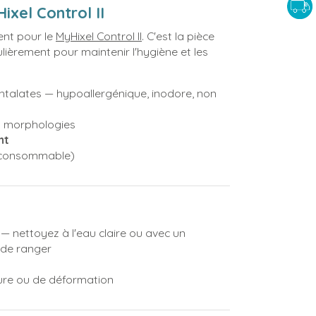
xel Control II
nt pour le
MyHixel Control II
. C'est la pièce
ièrement pour maintenir l'hygiène et les
htalates — hypoallergénique, inodore, non
s morphologies
nt
e consommable)
 nettoyez à l'eau claire ou avec un
 de ranger
sure ou de déformation