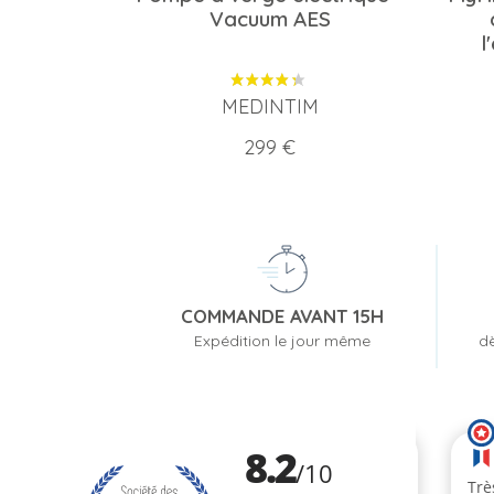
Vacuum AES
l
MEDINTIM
Prix
299 €
COMMANDE AVANT 15H
Expédition le jour même
dè