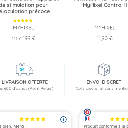
de stimulation pour
MyHixel Control II
'éjaculation précoce
MYHIXEL
MYHIXEL
Prix
Prix
Prix
199 €
11,90 €
229 €
de
base
LIVRAISON OFFERTE
ENVOI DISCRET
s 60€ d'achat (Point Relais)
Colis discret et sans menti