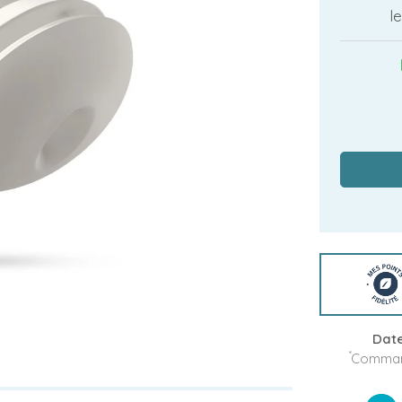
le
Date
*
Command