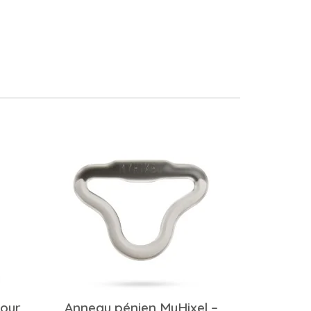
pour
Anneau pénien MyHixel –