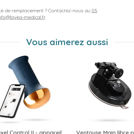
ence de remplacement ? Contactez-nous au
05
nfo@bivea-medical.fr
.
Vous aimerez aussi
xel Control II - appareil
Ventouse Main libre 