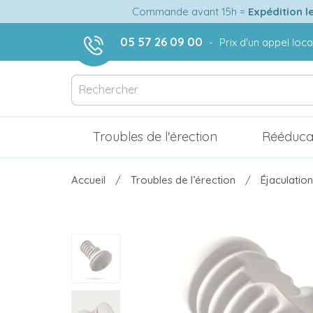
Commande avant 15h =
Expédition l
05 57 26 09 00
-
Prix d'un appel loca
Troubles de l'érection
Rééduca
Accueil
Troubles de l’érection
Éjaculatio