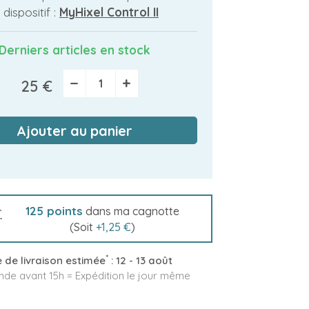
 dispositif :
MyHixel Control II
Derniers articles en stock
−
+
25 €
Ajouter au panier
125
points
dans ma cagnotte
(Soit
+
1,25 €
)
*
 de livraison estimée
:
12 - 13 août
e avant 15h = Expédition le jour même